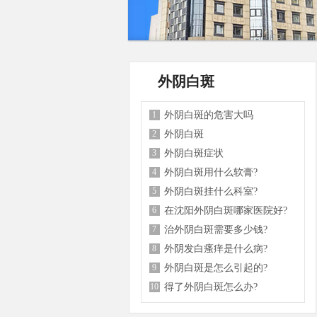
外阴白斑
1
外阴白斑的危害大吗
2
外阴白斑
3
外阴白斑症状
4
外阴白斑用什么软膏?
5
外阴白斑挂什么科室?
6
在沈阳外阴白斑哪家医院好?
7
治外阴白斑需要多少钱?
8
外阴发白瘙痒是什么病?
9
外阴白斑是怎么引起的?
10
得了外阴白斑怎么办?